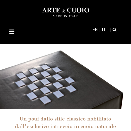
EN
IT
Navigazione
Toggle
Un pouf dallo stile classico nobilitato
dall'esclusivo intreccio in cuoio naturale