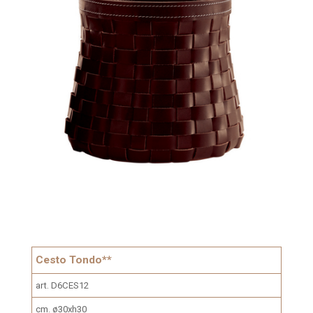
Cesto Tondo**
art. D6CES12
cm. ø30xh30