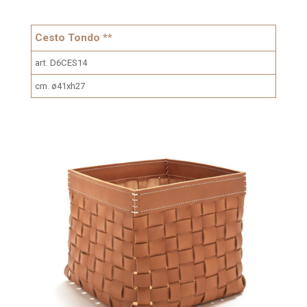
Cesto Tondo **
art. D6CES14
cm. ø41xh27