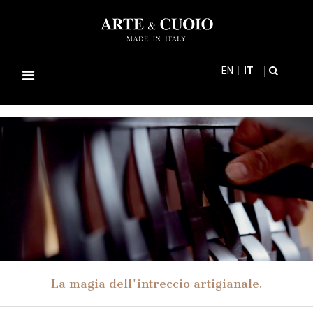
EN
IT
Navigazione
Toggle
La magia dell'intreccio artigianale.