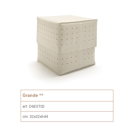
Grande **
art. D6EST02
cm. 32x32xh44