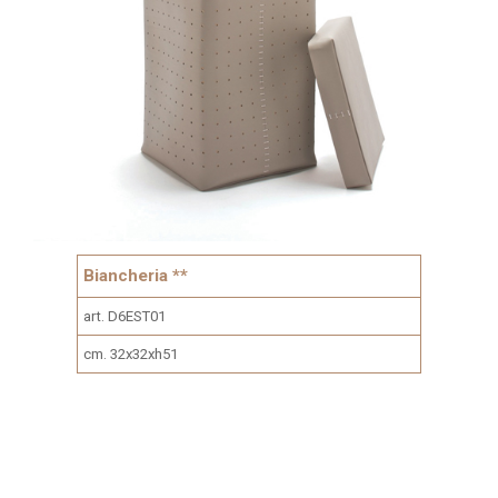
Biancheria **
art. D6EST01
cm. 32x32xh51