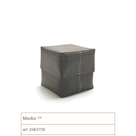
Medio **
art. D6EST03