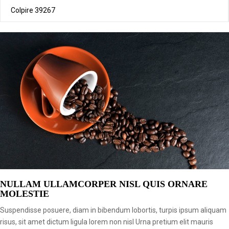
Colpire
39267
NULLAM ULLAMCORPER NISL QUIS ORNARE
MOLESTIE
Suspendisse posuere, diam in bibendum lobortis, turpis ipsum aliquam
risus, sit amet dictum ligula lorem non nisl Urna pretium elit mauris