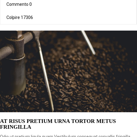
Commento
0
Colpire
17306
AT RISUS PRETIUM URNA TORTOR METUS
FRINGILLA
Odio ut pretium ligula quam Vestibulum consequat convallis fringilla